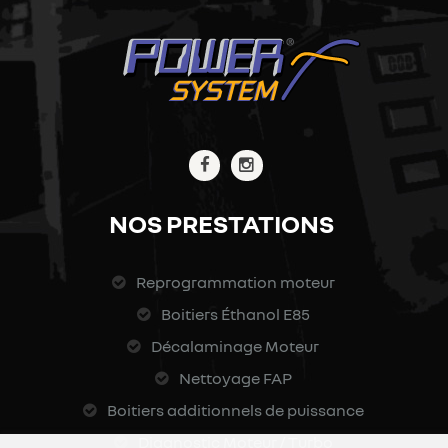
NOS PRESTATIONS
Reprogrammation moteur
Boitiers Éthanol E85
Décalaminage Moteur
Nettoyage FAP
Boitiers additionnels de puissance
Diagnostic Moteur / Turbo