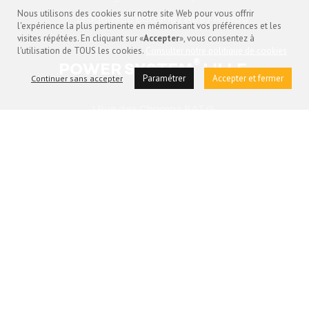
Nous utilisons des cookies sur notre site Web pour vous offrir
Diagnostic Batterie / ABS / Airbag
l'expérience la plus pertinente en mémorisant vos préférences et les
visites répétées. En cliquant sur «
Accepter
», vous consentez à
l'utilisation de TOUS les cookies.
Consulter notre politique de cookies
®
POWER SYSTEM
LILLE
Paramétrer
Accepter et fermer
Continuer sans accepter
1 Rue des Champs BAT G
Z.I de la Pilaterie
PRENDRE RENDEZ-VOUS
59290 Wasquehal
03 28 33 88 33
contact@powersystem-lille.fr
NOUS CONTACTER
Power System Lille
© 2026. Tous droits réservés. -