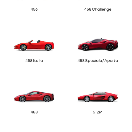
456
458 Challenge
458 Italia
458 Speciale / Aperta
488
512M