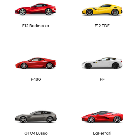
F12 Berlinetta
F12 TDF
F430
FF
GTC4 Lusso
LaFerrari