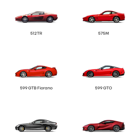
512TR
575M
599 GTB Fiorano
599 GTO