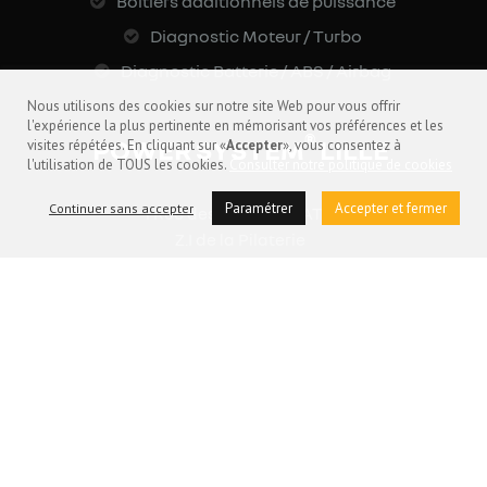
Boitiers additionnels de puissance
Diagnostic Moteur / Turbo
Diagnostic Batterie / ABS / Airbag
Nous utilisons des cookies sur notre site Web pour vous offrir
l'expérience la plus pertinente en mémorisant vos préférences et les
®
POWER SYSTEM
LILLE
visites répétées. En cliquant sur «
Accepter
», vous consentez à
l'utilisation de TOUS les cookies.
Consulter notre politique de cookies
Paramétrer
Accepter et fermer
Continuer sans accepter
1 Rue des Champs BAT G
Z.I de la Pilaterie
59290 Wasquehal
PRENDRE RENDEZ-VOUS
03 28 33 88 33
contact@powersystem-lille.fr
NOUS CONTACTER