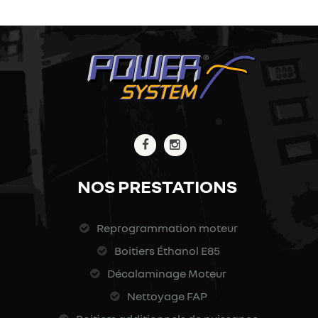
NOS PRESTATIONS
Reprogrammation moteur
Boitiers Éthanol E85
Décalaminage Moteur
Nettoyage FAP