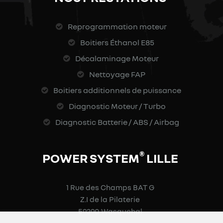
Reprogrammation moteur
Boitiers Éthanol E85
Décalaminage Moteur
Nettoyage FAP
Boitiers additionnels de puissance
Diagnostic Moteur / Turbo
Diagnostic Batterie / ABS / Airbag
®
POWER SYSTEM
LILLE
1 Rue des Champs BAT G
Z.I de la Pilaterie
59290 Wasquehal