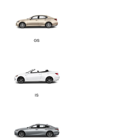
GS
IS